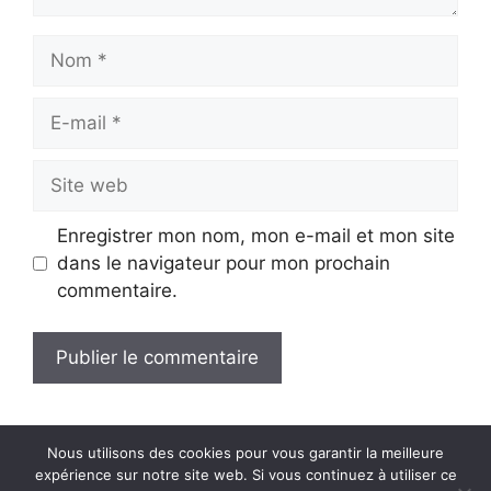
Nom
E-
mail
Site
web
Enregistrer mon nom, mon e-mail et mon site
dans le navigateur pour mon prochain
commentaire.
Nous utilisons des cookies pour vous garantir la meilleure
expérience sur notre site web. Si vous continuez à utiliser ce
Mentions Légales
Contact